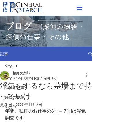
ブログ
(探偵の物語・
探偵の仕事・その他）
記事
Blog
桜庭文次郎
Blog
2019年3月25日
読了時間: 1分
浮気をするなら墓場まで持
探偵の仕事
っていけ
探偵の物語
更新日：
2020年11月6日
その他
年間、私達のお仕事の6割～７割は浮気
調査です。