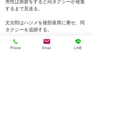
男性は挨拶をすると同タクシーが発進
するまで見送る。
文次郎はハジメを後部座席に乗せ、同
タクシーを追跡する。
内田が乗車したタクシーは自宅方面へ
Phone
Email
LINE
と走行する。
同タクシーは内田自宅付近にて停車、
内田は自宅へと帰宅する。
文次郎とハジメは内田が帰宅後、撮影
を済ませると調査を解除する。
次の日、同日は内田が50代男性から接
待を受けていたが、金品のやり取りは
無かった事を牧村弁護士に連絡をし
た。