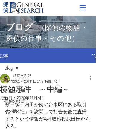
ブログ
(探偵の物語・
探偵の仕事・その他）
記事
Blog
桜庭文次郎
Blog
2020年2月11日
読了時間: 4分
横領事件 ～中編～
探偵の仕事
更新日：
2020年11月6日
探偵の物語
数日後、内田が例の台東区にある取引
その他
先「Ⅹ社」を訪問して打合せ後に直帰
するという情報がA社取締役武田氏から
入る。