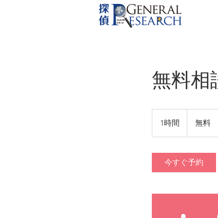
無料相
無
料
1時間
1
無料
時
今すぐ予約