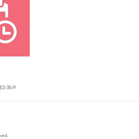
-35-9
rved.